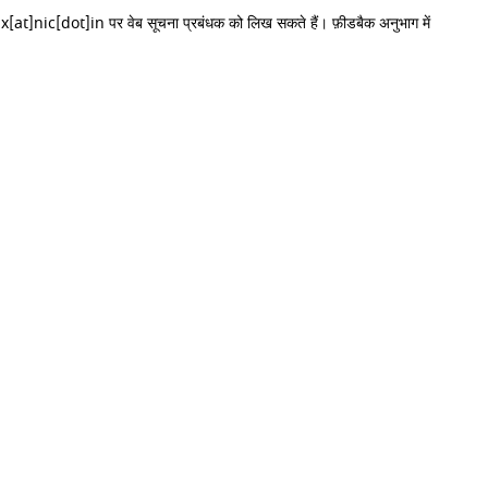
hbux[at]nic[dot]in पर वेब सूचना प्रबंधक को लिख सकते हैं। फ़ीडबैक अनुभाग में