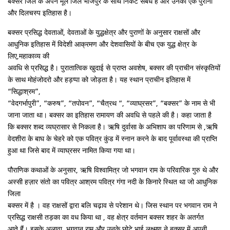
बक्सर जिले के अपने मूल जिले भोजपुर के साथ निकट संबंध हैं और उनका एक पुराना
और दिलचस्प इतिहास है।
बक्सर प्रसिद्ध देवताओं, देवताओं के युद्धक्षेत्र और पुराणों के अनुसार राक्षसों और
आधुनिक इतिहास में विदेशी आक्रमण और देशवासियों के बीच एक युद्ध क्षेत्र के
लिए,महाकाव्य की
अवधि से प्रसिद्ध है। पुरातात्विक खुदाई से प्राप्त अवशेष, बक्सर की प्राचीन संस्कृतियों
के साथ मोहंजोदरो और हड़प्पा को जोड़ता है। यह स्थान प्राचीन इतिहास में
“सिद्धाश्रम”,
“वेदगर्भापुरी”, “करुष”, “तपोवन”, “चैत्रथ “, “व्याघ्रसर”, “बक्सर” के नाम से भी
जाना जाता था। बक्सर का इतिहास रामायण की अवधि से पहले की है। कहा जाता है
कि बक्सर शब्द व्यघ्रासार से निकला है। ऋषि दुर्वासा के अभिशाप का परिणाम से ,ऋषि
वेदशीरा के बाघ के चेहरे को एक पवित्र कुंड में स्नान करने के बाद पूर्वावस्था की प्राप्ति
हुआ था जिसे बाद में व्याघ्रसर नामित किया गया था।
पौराणिक कथाओं के अनुसार, ऋषि विश्वामित्र जो भगवान राम के परिवारिक गुरु थे और
अस्सी हज़ार संतो का पवित्र आश्रम पवित्र गंगा नदी के किनारे स्थित था जो आधुनिक
जिला
बक्सर में है । वह राक्षसों द्वारा बलि चढ़ाव से परेशान थे। जिस स्थान पर भगवान राम ने
प्रसिद्ध राक्षसी तड़का का वध किया था , वह क्षेत्र वर्तमान बक्सर शहर के अतर्गत
आते हैं। इसके अलावा, भगवान राम और उनके छोटे भाई लक्ष्मण ने बक्सर में अपनी